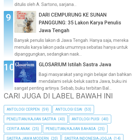
ditulis oleh A. Sartono, sarjana...
DARI CEMPURUNG KE SUNAN
PANGGUNG: 35 Lakon Karya Penulis
Jawa Tengah
Banyak penulis lakon di Jawa Tengah. Hanya saja, mereka
menulis karya lakon pada umumnya sebatas hanya untuk
dipanggungkan, sedangkan nask...
GLOSARIUM Istilah Sastra Jawa
Bagi masyarakat yang ingin belajar dan bahkan
mendalami seluk-beluk sastra Jawa, buku ini
sangat penting artinya. Sebab, buku terbitan Bal...
CARI JUGA DI LABEL BAWAH INI
ANTOLOGI CERPEN
(59)
ANTOLOGI ESAI
(53)
PENELITIAN/KAJIAN SASTRA
(43)
ANTOLOGI PUISI
(40)
CERITA ANAK
(25)
PENELITIAN/KAJIAN BAHASA
(25)
SASTRA JAWA MODERN
(20)
SASTRA INDONESIA-JOGJA
(14)