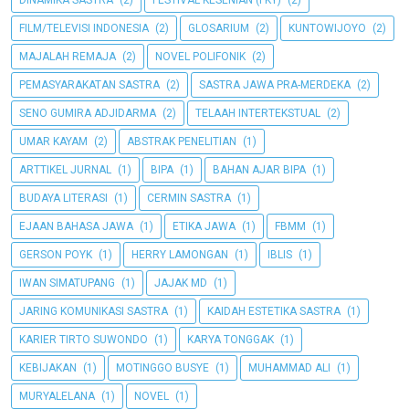
FILM/TELEVISI INDONESIA
(2)
GLOSARIUM
(2)
KUNTOWIJOYO
(2)
MAJALAH REMAJA
(2)
NOVEL POLIFONIK
(2)
PEMASYARAKATAN SASTRA
(2)
SASTRA JAWA PRA-MERDEKA
(2)
SENO GUMIRA ADJIDARMA
(2)
TELAAH INTERTEKSTUAL
(2)
UMAR KAYAM
(2)
ABSTRAK PENELITIAN
(1)
ARTTIKEL JURNAL
(1)
BIPA
(1)
BAHAN AJAR BIPA
(1)
BUDAYA LITERASI
(1)
CERMIN SASTRA
(1)
EJAAN BAHASA JAWA
(1)
ETIKA JAWA
(1)
FBMM
(1)
GERSON POYK
(1)
HERRY LAMONGAN
(1)
IBLIS
(1)
IWAN SIMATUPANG
(1)
JAJAK MD
(1)
JARING KOMUNIKASI SASTRA
(1)
KAIDAH ESTETIKA SASTRA
(1)
KARIER TIRTO SUWONDO
(1)
KARYA TONGGAK
(1)
KEBIJAKAN
(1)
MOTINGGO BUSYE
(1)
MUHAMMAD ALI
(1)
MURYALELANA
(1)
NOVEL
(1)