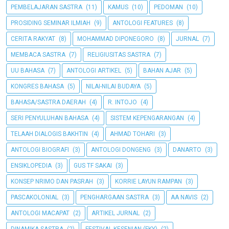
PEMBELAJARAN SASTRA
(11)
KAMUS
(10)
PEDOMAN
(10)
PROSIDING SEMINAR ILMIAH
(9)
ANTOLOGI FEATURES
(8)
CERITA RAKYAT
(8)
MOHAMMAD DIPONEGORO
(8)
JURNAL
(7)
MEMBACA SASTRA
(7)
RELIGIUSITAS SASTRA
(7)
UU BAHASA
(7)
ANTOLOGI ARTIKEL
(5)
BAHAN AJAR
(5)
KONGRES BAHASA
(5)
NILAI-NILAI BUDAYA
(5)
BAHASA/SASTRA DAERAH
(4)
R. INTOJO
(4)
SERI PENYULUHAN BAHASA
(4)
SISTEM KEPENGARANGAN
(4)
TELAAH DIALOGIS BAKHTIN
(4)
AHMAD TOHARI
(3)
ANTOLOGI BIOGRAFI
(3)
ANTOLOGI DONGENG
(3)
DANARTO
(3)
ENSIKLOPEDIA
(3)
GUS TF SAKAI
(3)
KONSEP NRIMO DAN PASRAH
(3)
KORRIE LAYUN RAMPAN
(3)
PASCAKOLONIAL
(3)
PENGHARGAAN SASTRA
(3)
AA NAVIS
(2)
ANTOLOGI MACAPAT
(2)
ARTIKEL JURNAL
(2)
DINAMIKA SASTRA
(2)
FESTIVAL KESENIAN (FKY)
(2)