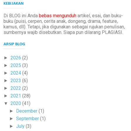
KEBIJAKAN
Di BLOG ini Anda
bebas mengunduh
artikel, esai, dan buku-
buku (puisi, cerpen, cerita anak, dongeng, drama, feature,
kamus, dll). Tetapi, jika digunakan sebagai rujukan penulisan,
sumbernya wajib disebutkan. Siapa pun dilarang PLAGIASI.
ARSIP BLOG
2026
(2)
►
2025
(3)
►
2024
(4)
►
2023
(6)
►
2022
(2)
►
2021
(28)
►
2020
(41)
▼
December
(1)
►
September
(1)
►
July
(3)
►