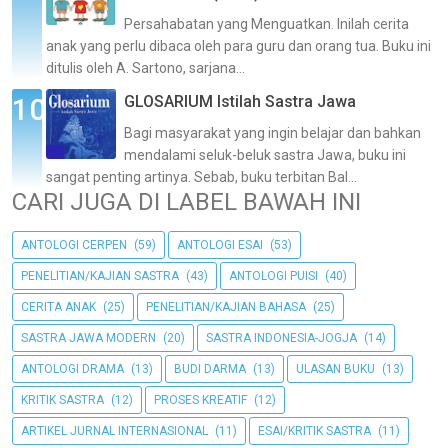
Persahabatan yang Menguatkan. Inilah cerita
anak yang perlu dibaca oleh para guru dan orang tua. Buku ini
ditulis oleh A. Sartono, sarjana...
GLOSARIUM Istilah Sastra Jawa
Bagi masyarakat yang ingin belajar dan bahkan
mendalami seluk-beluk sastra Jawa, buku ini
sangat penting artinya. Sebab, buku terbitan Bal...
CARI JUGA DI LABEL BAWAH INI
ANTOLOGI CERPEN
(59)
ANTOLOGI ESAI
(53)
PENELITIAN/KAJIAN SASTRA
(43)
ANTOLOGI PUISI
(40)
CERITA ANAK
(25)
PENELITIAN/KAJIAN BAHASA
(25)
SASTRA JAWA MODERN
(20)
SASTRA INDONESIA-JOGJA
(14)
ANTOLOGI DRAMA
(13)
BUDI DARMA
(13)
ULASAN BUKU
(13)
KRITIK SASTRA
(12)
PROSES KREATIF
(12)
ARTIKEL JURNAL INTERNASIONAL
(11)
ESAI/KRITIK SASTRA
(11)