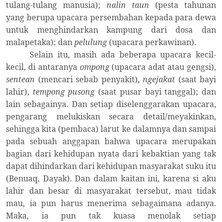
tulang-tulang manusia);
nalin taun
(pesta tahunan
yang berupa upacara persembahan kepada para dewa
untuk menghindarkan kampung dari dosa dan
malapetaka); dan
pelulung
(upacara perkawinan).
Selain itu, masih ada beberapa upacara kecil-
kecil, di antaranya
ompong
(upacara adat atau gengsi),
sentean
(mencari sebab penyakit),
ngejakat
(saat bayi
lahir),
tempong pusong
(saat pusar bayi tanggal); dan
lain sebagainya. Dan setiap diselenggarakan upacara,
pengarang melukiskan secara detail/meyakinkan,
sehingga kita (pembaca) larut ke dalamnya dan sampai
pada sebuah anggapan bahwa upacara merupakan
bagian dari kehidupan nyata dari kebaktian yang tak
dapat dihindarkan dari kehidupan masyarakat suku itu
(Benuaq, Dayak). Dan dalam kaitan ini, karena si aku
lahir dan besar di masyarakat tersebut, mau tidak
mau, ia pun harus menerima sebagaimana adanya.
Maka, ia pun tak kuasa menolak setiap