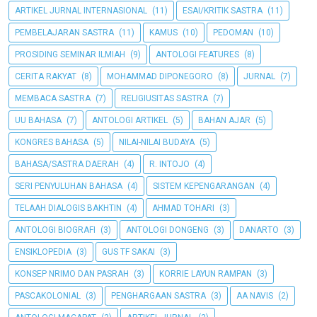
ARTIKEL JURNAL INTERNASIONAL
(11)
ESAI/KRITIK SASTRA
(11)
PEMBELAJARAN SASTRA
(11)
KAMUS
(10)
PEDOMAN
(10)
PROSIDING SEMINAR ILMIAH
(9)
ANTOLOGI FEATURES
(8)
CERITA RAKYAT
(8)
MOHAMMAD DIPONEGORO
(8)
JURNAL
(7)
MEMBACA SASTRA
(7)
RELIGIUSITAS SASTRA
(7)
UU BAHASA
(7)
ANTOLOGI ARTIKEL
(5)
BAHAN AJAR
(5)
KONGRES BAHASA
(5)
NILAI-NILAI BUDAYA
(5)
BAHASA/SASTRA DAERAH
(4)
R. INTOJO
(4)
SERI PENYULUHAN BAHASA
(4)
SISTEM KEPENGARANGAN
(4)
TELAAH DIALOGIS BAKHTIN
(4)
AHMAD TOHARI
(3)
ANTOLOGI BIOGRAFI
(3)
ANTOLOGI DONGENG
(3)
DANARTO
(3)
ENSIKLOPEDIA
(3)
GUS TF SAKAI
(3)
KONSEP NRIMO DAN PASRAH
(3)
KORRIE LAYUN RAMPAN
(3)
PASCAKOLONIAL
(3)
PENGHARGAAN SASTRA
(3)
AA NAVIS
(2)