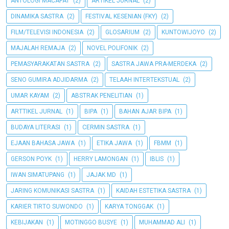
ANTOLOGI MACAPAT
(2)
ARTIKEL JURNAL
(2)
DINAMIKA SASTRA
(2)
FESTIVAL KESENIAN (FKY)
(2)
FILM/TELEVISI INDONESIA
(2)
GLOSARIUM
(2)
KUNTOWIJOYO
(2)
MAJALAH REMAJA
(2)
NOVEL POLIFONIK
(2)
PEMASYARAKATAN SASTRA
(2)
SASTRA JAWA PRA-MERDEKA
(2)
SENO GUMIRA ADJIDARMA
(2)
TELAAH INTERTEKSTUAL
(2)
UMAR KAYAM
(2)
ABSTRAK PENELITIAN
(1)
ARTTIKEL JURNAL
(1)
BIPA
(1)
BAHAN AJAR BIPA
(1)
BUDAYA LITERASI
(1)
CERMIN SASTRA
(1)
EJAAN BAHASA JAWA
(1)
ETIKA JAWA
(1)
FBMM
(1)
GERSON POYK
(1)
HERRY LAMONGAN
(1)
IBLIS
(1)
IWAN SIMATUPANG
(1)
JAJAK MD
(1)
JARING KOMUNIKASI SASTRA
(1)
KAIDAH ESTETIKA SASTRA
(1)
KARIER TIRTO SUWONDO
(1)
KARYA TONGGAK
(1)
KEBIJAKAN
(1)
MOTINGGO BUSYE
(1)
MUHAMMAD ALI
(1)