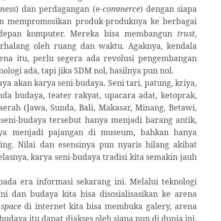
iness
) dan perdagangan (e-
commerce
) dengan siapa
n mempromosikan produk-produknya ke berbagai
 depan komputer. Mereka bisa membangun
trust
,
terhalang oleh ruang dan waktu. Agaknya, kendala
ena itu, perlu segera ada revolusi pengembangan
logi ada, tapi jika SDM nol, hasilnya pun nol.
ya akan karya seni-budaya. Seni tari, patung, kriya,
enda budaya, teater rakyat, upacara adat, ketoprak,
aerah (Jawa, Sunda, Bali, Makasar, Minang, Betawi,
a seni-budaya tersebut hanya menjadi barang antik,
nya menjadi pajangan di museum, bahkan hanya
ing. Nilai dan esensinya pun nyaris hilang akibat
lasnya, karya seni-budaya tradisi kita semakin jauh
da era informasi sekarang ini. Melalui teknologi
ni dan budaya kita bisa disosialisasikan ke arena
-space
di internet kita bisa membuka galery, arena
budaya itu dapat diakses oleh siapa pun di dunia ini.