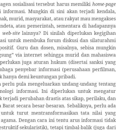
agen sosialisasi tersebut harus memiliki
home-page
i informasi. Mungkin di sini akan terjadi kendala,
nak, murid, masyarakat, atau rakyat mau mengakses
pendeta, atau pemerintah, sementara di hadapannya
u
web-site
lainnya? Di sinilah diperlukan kegigihan
asi untuk membuka forum diskusi dan silaturahmi
ositif. Guru dan dosen, misalnya, sebisa mungkin
gsung” via internet sehingga murid dan mahasiswa
diperlukan juga aturan hukum (disertai sanksi yang
embaga penyebar informasi (perusahaan perfilman,
dak hanya demi keuntungan pribadi.
h perlu pula mengeluarkan undang-undang tentang
ologi informasi. Ini diperlukan untuk mengatur
 terjadi perubahan drastis atas sikap, perilaku, dan
 Barat secara besar-besaran. Sebaliknya, perlu ada
 untuk turut mentransformasikan tata nilai yang
 agama. Dengan cara ini tentu arus informasi tidak
truktif-sekularistik), tetapi timbal-balik (juga dari