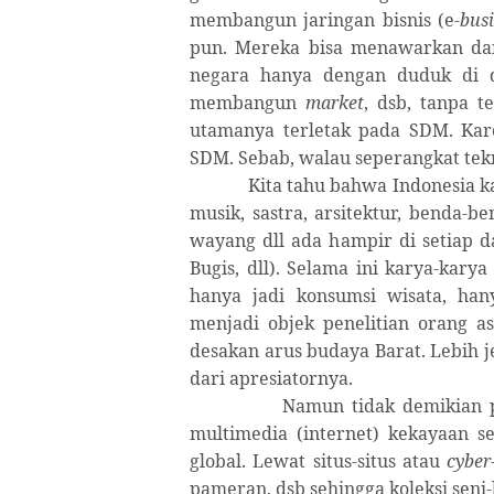
membangun jaringan bisnis (e-
bus
pun. Mereka bisa menawarkan da
negara hanya dengan duduk di
membangun
market
, dsb, tanpa 
utamanya terletak pada SDM. Kar
SDM. Sebab, walau seperangkat tekno
Kita tahu bahwa Indonesia ka
musik, sastra, arsitektur, benda-b
wayang dll ada hampir di setiap d
Bugis, dll). Selama ini karya-kary
hanya jadi konsumsi wisata, ha
menjadi objek penelitian orang as
desakan arus budaya Barat. Lebih je
dari apresiatornya.
Namun tidak demikian pa
multimedia (internet) kekayaan se
global. Lewat situs-situs atau
cyber
pameran, dsb sehingga koleksi seni-