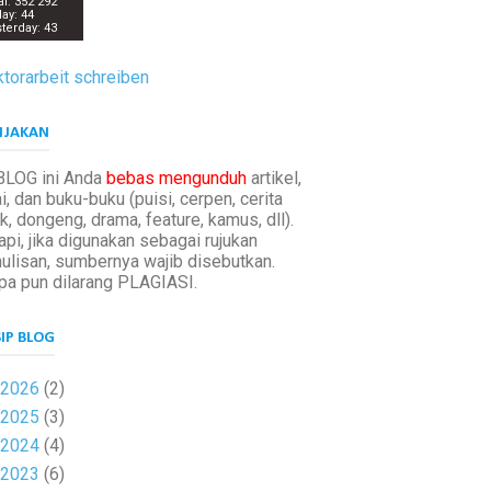
al: 352 292
ay: 44
terday: 43
torarbeit schreiben
IJAKAN
BLOG ini Anda
bebas mengunduh
artikel,
i, dan buku-buku (puisi, cerpen, cerita
k, dongeng, drama, feature, kamus, dll).
api, jika digunakan sebagai rujukan
ulisan, sumbernya wajib disebutkan.
pa pun dilarang PLAGIASI.
IP BLOG
2026
(2)
2025
(3)
2024
(4)
2023
(6)