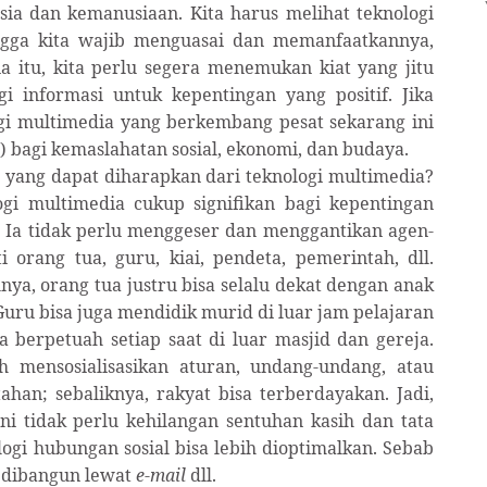
ia dan kemanusiaan. Kita harus melihat teknologi
ingga kita wajib menguasai dan memanfaatkannya,
a itu, kita perlu segera menemukan kiat yang jitu
 informasi untuk kepentingan yang positif. Jika
ogi multimedia yang berkembang pesat sekarang ini
) bagi kemaslahatan sosial, ekonomi, dan budaya.
 yang dapat diharapkan dari teknologi multimedia?
logi multimedia cukup signifikan bagi kepentingan
aku. Ia tidak perlu menggeser dan menggantikan agen-
ti orang tua, guru, kiai, pendeta, pemerintah, dll.
lnya, orang tua justru bisa selalu dekat dengan anak
Guru bisa juga mendidik murid di luar jam pelajaran
ga berpetuah setiap saat di luar masjid dan gereja.
 mensosialisasikan aturan, undang-undang, atau
han; sebaliknya, rakyat bisa terberdayakan. Jadi,
 ini tidak perlu kehilangan sentuhan kasih dan tata
ogi hubungan sosial bisa lebih dioptimalkan. Sebab
a dibangun lewat
e
-
mail
dll.