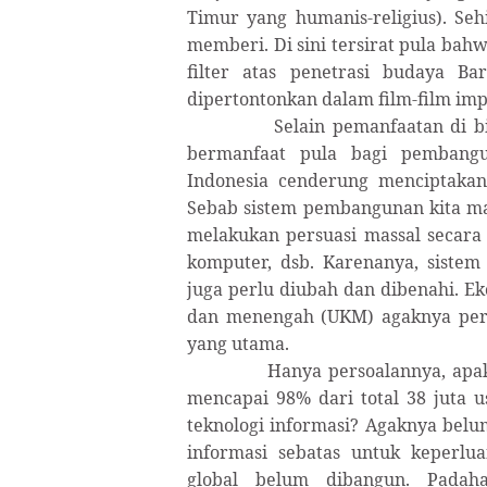
Timur yang humanis-religius). Seh
memberi. Di sini tersirat pula bahw
filter atas penetrasi budaya B
dipertontonkan dalam film-film imp
Selain pemanfaatan di b
bermanfaat pula bagi pemban
Indonesia cenderung menciptakan
Sebab sistem pembangunan kita mas
melakukan persuasi massal secara b
komputer, dsb. Karenanya, siste
juga perlu diubah dan dibenahi. E
dan menengah (UKM) agaknya perlu
yang utama.
Hanya persoalannya, ap
mencapai 98% dari total 38 juta 
teknologi informasi? Agaknya belu
informasi sebatas untuk keperlua
global belum dibangun. Padaha