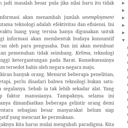
 jadi masalah besar pula jika nilai baru itu tidak
►
►
i informasi akan menambah jumlah
unemployment
►
ama teknologi adalah efektivitas dan efisiensi. Ini
►
waktu luang yang tersisa hanya digunakan untuk
►
logi informasi akan membentuk budaya konsumtif
▼
saran oleh para pengusaha. Dan ini akan membuat
n dan pemenuhan tidak seimbang.
Kelima
, teknologi
nggi ketergantungan pada Barat. Konsekuensinya
m tersedot habis oleh negara-negara maju.
ikiran banyak orang. Menurut beberapa penelitian,
tapi, perlu disadari bahwa teknologi bukan satu-
segalanya. Sebab ia tak lebih sekadar alat. Yang
p faktor manusianya. Tampaknya, selama ini
hanya dimanfaatkan beberapa gelintir orang demi
ntara sebagian besar masyarakat belum siap
gatif yang mencuat ke permukaan.
agaknya kita harus mulai mengubah paradigma. Kita