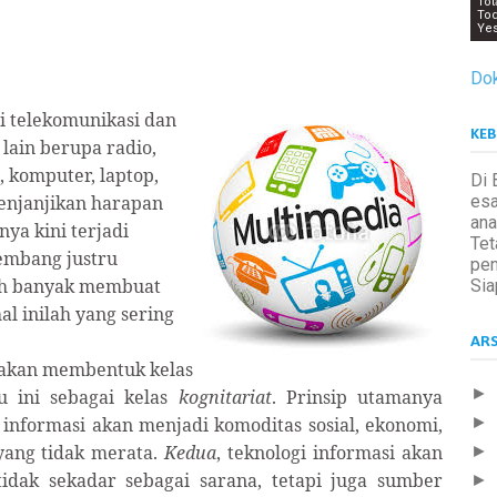
Tot
Tod
Yes
Dok
gi telekomunikasi dan
KEB
lain berupa radio,
), komputer, laptop,
Di 
menjanjikan harapan
esa
ana
nya kini terjadi
Tet
embang justru
pen
bih banyak membuat
Sia
hal inilah yang sering
ARS
i akan membentuk kelas
►
u ini sebagai kelas
kognitariat
. Prinsip utamanya
ni informasi akan menjadi komoditas sosial, ekonomi,
►
 yang tidak merata.
Kedua
, teknologi informasi akan
►
idak sekadar sebagai sarana, tetapi juga sumber
►