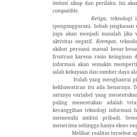
imitasi
sikap dan perilaku. Ini akan
compatible
.
Ketiga
, teknolog
(pengangguran). Sebab jangkauan ut
juga akan menjadi masalah jika 
aktivitas negatif.
Keempat
, tekno
akibat persuasi massal besar-be
frustrasi karena rasio keingina
informasi akan semakin memperti
ialah kekayaan dan sumber daya ala
Itulah yang menghantui p
kekhawatiran itu ada benarnya. Te
satunya variabel yang menentukan 
paling menentukan adalah teta
kecanggihan teknologi informasi 
memenuhi ambisi pribadi. Seme
menerima sehingga hanya ekses ne
Melihat realitas tersebut 