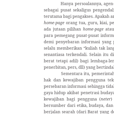
Hanya persoalannya, agen-
sebagai pusat sekaligus pengendal
terutama bagi pengakses. Apakah a
home-page
orang tua, guru, kiai, 
ada jutaan pilihan
home-page
ata
para pemegang pusat-pusat inform
demi penyebaran informasi yang p
selalu memberikan “kuliah tak lan
senantiasa terkendali. Selain itu 
berat tetapi adil) bagi lembaga-l
penerbitan, pers, dll) yang bertin
Sementara itu, pemerinta
hak dan kewajiban pengguna tekn
persebaran informasi sehingga tidak
gaya hidup akibat penetrasi budaya
kewajiban bagi pengguna (
neter
)
bersumber dari etika, budaya, dan
berjalan searah (dari Barat yang des