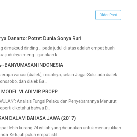
Older Post
arya Danarto: Potret Dunia Sonya Ruri
ng dimaksud dinding … pada judul di atas adalah empat buah
a judulnya meng - gunakan k...
--BANYUMASAN INDONESIA
apa variasi (dialek), misalnya, selain Jogja-Solo, ada dialek
Wonosobo, dan dialek Ba...
 MODEL VLADIMIR PROPP
LAN”: Analisis Fungsi Pelaku dan Penyebarannya Menurut
erti diketahui bahwa D...
RAN DALAM BAHASA JAWA (2017)
pat lebih kurang 74 istilah yang digunakan untuk menunjukkan
a. Ketujuh puluh empat istil...