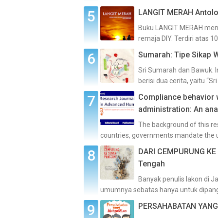
LANGIT MERAH Antolog
Buku LANGIT MERAH memua
remaja DIY. Terdiri atas 
Sumarah: Tipe Sikap 
Sri Sumarah dan Bawuk. I
berisi dua cerita, yaitu “S
Compliance behavior w
administration: An an
The background of this res
countries, governments mandate the us
DARI CEMPURUNG KE 
Tengah
Banyak penulis lakon di 
umumnya sebatas hanya untuk dipang
PERSAHABATAN YANG 