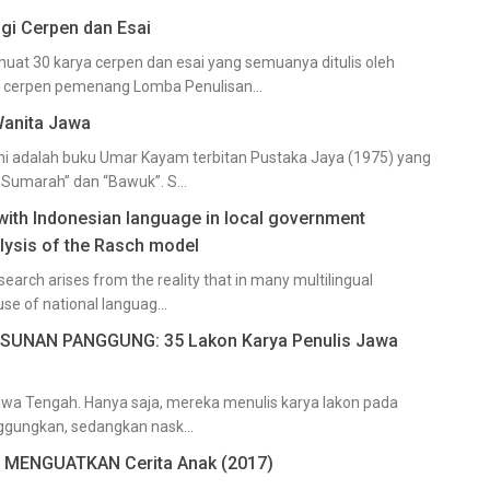
i Cerpen dan Esai
t 30 karya cerpen dan esai yang semuanya ditulis oleh
10 cerpen pemenang Lomba Penulisan...
Wanita Jawa
ni adalah buku Umar Kayam terbitan Pustaka Jaya (1975) yang
ri Sumarah” dan “Bawuk”. S...
ith Indonesian language in local government
alysis of the Rasch model
earch arises from the reality that in many multilingual
e of national languag...
SUNAN PANGGUNG: 35 Lakon Karya Penulis Jawa
Jawa Tengah. Hanya saja, mereka menulis karya lakon pada
gungkan, sedangkan nask...
MENGUATKAN Cerita Anak (2017)