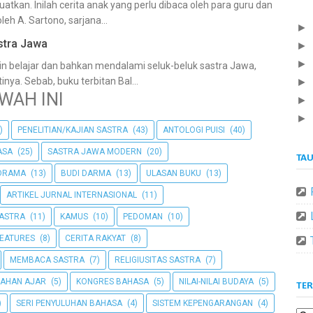
kan. Inilah cerita anak yang perlu dibaca oleh para guru dan
oleh A. Sartono, sarjana...
►
stra Jawa
►
►
in belajar dan bahkan mendalami seluk-beluk sastra Jawa,
inya. Sebab, buku terbitan Bal...
►
WAH INI
►
►
)
PENELITIAN/KAJIAN SASTRA
(43)
ANTOLOGI PUISI
(40)
ASA
(25)
SASTRA JAWA MODERN
(20)
TA
 DRAMA
(13)
BUDI DARMA
(13)
ULASAN BUKU
(13)
ARTIKEL JURNAL INTERNASIONAL
(11)
ASTRA
(11)
KAMUS
(10)
PEDOMAN
(10)
FEATURES
(8)
CERITA RAKYAT
(8)
MEMBACA SASTRA
(7)
RELIGIUSITAS SASTRA
(7)
AHAN AJAR
(5)
KONGRES BAHASA
(5)
NILAI-NILAI BUDAYA
(5)
TER
)
SERI PENYULUHAN BAHASA
(4)
SISTEM KEPENGARANGAN
(4)