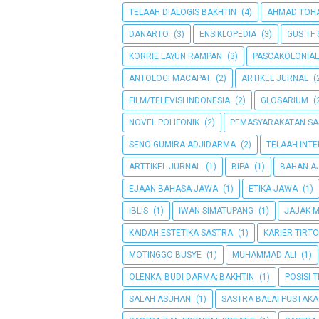
TELAAH DIALOGIS BAKHTIN
(4)
AHMAD TOH
DANARTO
(3)
ENSIKLOPEDIA
(3)
GUS TF 
KORRIE LAYUN RAMPAN
(3)
PASCAKOLONIAL
ANTOLOGI MACAPAT
(2)
ARTIKEL JURNAL
(
FILM/TELEVISI INDONESIA
(2)
GLOSARIUM
(
NOVEL POLIFONIK
(2)
PEMASYARAKATAN SA
SENO GUMIRA ADJIDARMA
(2)
TELAAH INT
ARTTIKEL JURNAL
(1)
BIPA
(1)
BAHAN AJ
EJAAN BAHASA JAWA
(1)
ETIKA JAWA
(1)
IBLIS
(1)
IWAN SIMATUPANG
(1)
JAJAK 
KAIDAH ESTETIKA SASTRA
(1)
KARIER TIRT
MOTINGGO BUSYE
(1)
MUHAMMAD ALI
(1)
OLENKA; BUDI DARMA; BAKHTIN
(1)
POSISI 
SALAH ASUHAN
(1)
SASTRA BALAI PUSTAKA