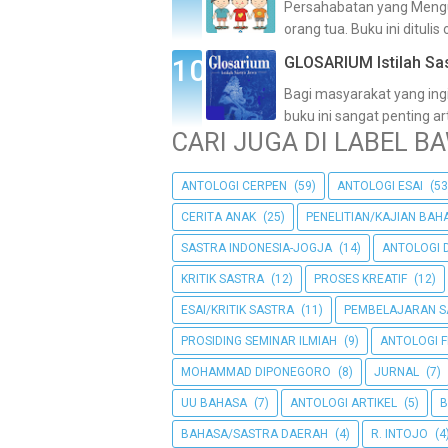
Persahabatan yang Menguat
orang tua. Buku ini ditulis 
GLOSARIUM Istilah Sa
Bagi masyarakat yang ing
buku ini sangat penting art
CARI JUGA DI LABEL BA
ANTOLOGI CERPEN
(59)
ANTOLOGI ESAI
(53
CERITA ANAK
(25)
PENELITIAN/KAJIAN BAH
SASTRA INDONESIA-JOGJA
(14)
ANTOLOGI
KRITIK SASTRA
(12)
PROSES KREATIF
(12)
ESAI/KRITIK SASTRA
(11)
PEMBELAJARAN S
PROSIDING SEMINAR ILMIAH
(9)
ANTOLOGI 
MOHAMMAD DIPONEGORO
(8)
JURNAL
(7)
UU BAHASA
(7)
ANTOLOGI ARTIKEL
(5)
B
BAHASA/SASTRA DAERAH
(4)
R. INTOJO
(4