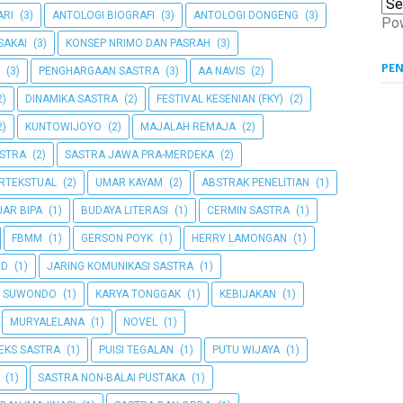
ARI
(3)
ANTOLOGI BIOGRAFI
(3)
ANTOLOGI DONGENG
(3)
Po
SAKAI
(3)
KONSEP NRIMO DAN PASRAH
(3)
PE
(3)
PENGHARGAAN SASTRA
(3)
AA NAVIS
(2)
2)
DINAMIKA SASTRA
(2)
FESTIVAL KESENIAN (FKY)
(2)
2)
KUNTOWIJOYO
(2)
MAJALAH REMAJA
(2)
STRA
(2)
SASTRA JAWA PRA-MERDEKA
(2)
ERTEKSTUAL
(2)
UMAR KAYAM
(2)
ABSTRAK PENELITIAN
(1)
AR BIPA
(1)
BUDAYA LITERASI
(1)
CERMIN SASTRA
(1)
FBMM
(1)
GERSON POYK
(1)
HERRY LAMONGAN
(1)
MD
(1)
JARING KOMUNIKASI SASTRA
(1)
O SUWONDO
(1)
KARYA TONGGAK
(1)
KEBIJAKAN
(1)
MURYALELANA
(1)
NOVEL
(1)
TEKS SASTRA
(1)
PUISI TEGALAN
(1)
PUTU WIJAYA
(1)
(1)
SASTRA NON-BALAI PUSTAKA
(1)