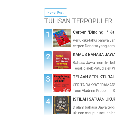
Newer Post
TULISAN TERPOPULER
Cerpen "Dinding...." K
Perlu diketahui bahwa ya
cerpen Danarto yang semu
KAMUS BAHASA JAWA
Bahasa Jawa memiliki beber
Tegal, dialek Pati, dialek 
TELAAH STRUKTURAL
CERITA RAKYAT “DAMARWU
Teori Vladimir Propp Sep
ISTILAH SATUAN UKU
D alam bahasa Jawa terda
ukuran maupun satuan bend