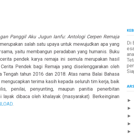
KEB
gan Panggil Aku Jugun Ianfu: Antologi Cerpen
Remaja
Di 
merupakan salah satu upaya untuk mewujudkan apa yang
esa
ersama, yaitu membangun peradaban yang humanis. Buku
ana
erita pendek karya remaja ini semula merupakan hasil
Tet
pen
Cerita Pendek bagi Remaja yang diselenggarakan oleh
Sia
a Tengah tahun 2016 dan 2018. Atas nama Balai Bahasa
mengucapkan terima kasih kepada seluruh tim kerja, baik
ARS
is, penilai, penyunting, maupun panitia penerbitan
 layak dibaca oleh khalayak (masyarakat). Berkeinginan
►
LOAD
.
►
►
►
►